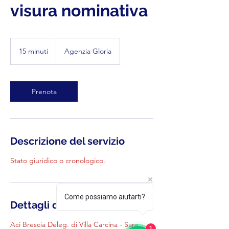
visura nominativa
15 minuti
1
Agenzia Gloria
5
m
i
n
Prenota
u
t
i
Descrizione del servizio
Stato giuridico o cronologico.
Come possiamo aiutarti?
Dettagli di contatto
Aci Brescia Deleg. di Villa Carcina - Sara
1