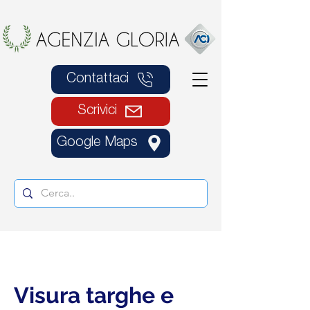
Contattaci
Scrivici
Google Maps
Visura targhe e