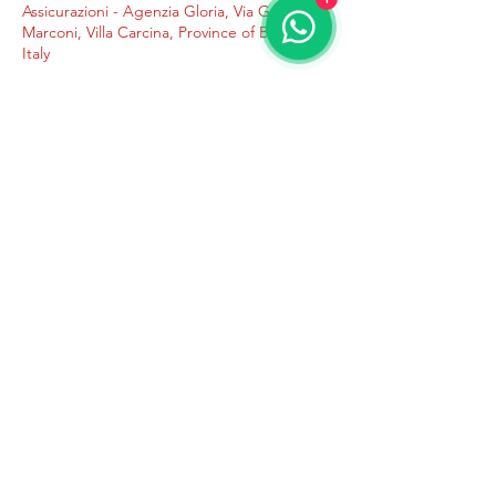
Assicurazioni - Agenzia Gloria, Via Guglielmo
Marconi, Villa Carcina, Province of Brescia,
Italy
AGENZIA GLORIA
DELEGAZIONE ACI
ASSICURAZIONI
agenziagloriasnc@gmail.com
0308981713
-
3203923074
Villa Carcina (BS), Via Guglielmo Marconi
67/B
©2020 di Agenzia Gloria di Gloria Gioacchino & C. snc
- Partita Iva
04127250985
- Rea BS-590538. Capitale
Sociale 1000€