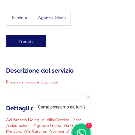
15 minuti
1
Agenzia Gloria
5
m
i
n
Prenota
u
t
i
Descrizione del servizio
Rilascio, rinnovo e duplicato.
Dettagli di contatto
Come possiamo aiutarti?
Aci Brescia Deleg. di Villa Carcina - Sara
Assicurazioni - Agenzia Gloria, Via Guglielmo
1
Marconi, Villa Carcina, Province of Brescia,