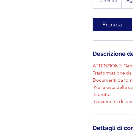
5
m
i
Prenota
n
u
t
i
Descrizione de
ATTENZIONE: Gener
Trasformazione da 
Documenti da forni
-Nulla osta della c
-Libretto
-Documenti di ident
Dettagli di co