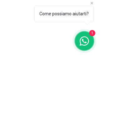
Come possiamo aiutarti?
1
AGENZIA GLORIA
DELEGAZIONE ACI
ASSICURAZIONI
agenziagloriasnc@gmail.com
0308981713
-
3203923074
Villa Carcina (BS), Via Guglielmo Marconi